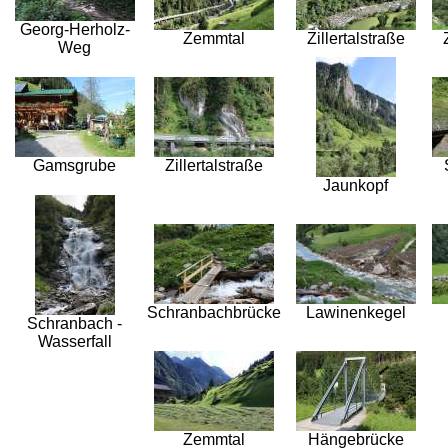
Georg-Herholz-
Zemmtal
Zillertalstraße
Weg
Gamsgrube
Zillertalstraße
Jaunkopf
Schranbachbrücke
Lawinenkegel
Schranbach -
Wasserfall
Zemmtal
Hängebrücke