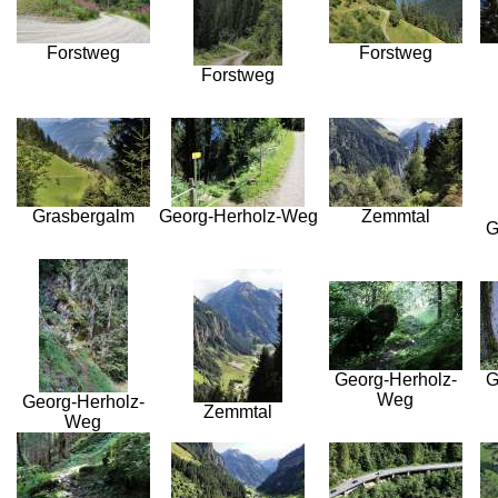
Forstweg
Forstweg
Forstweg
Grasbergalm
Georg-Herholz-Weg
Zemmtal
G
Georg-Herholz-
G
Weg
Georg-Herholz-
Zemmtal
Weg