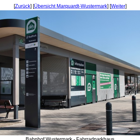
[
Zurück
] [
Übersicht Marquardt-Wustermark
] [
Weiter
]
Bahnhof Wustermark - Fahrradparkhaus