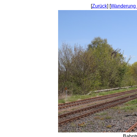
[
Zurück
] [
Wanderung 
Bahnt