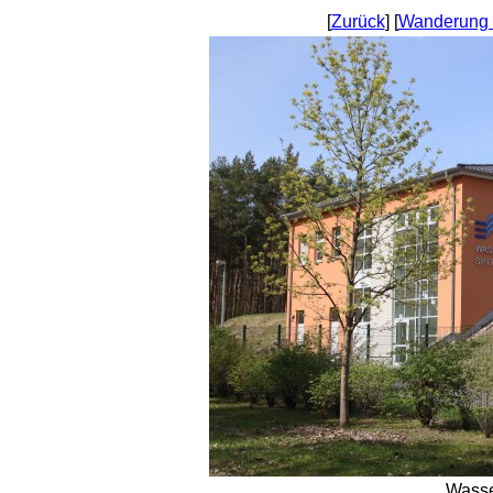
[
Zurück
] [
Wanderung 
Wasse