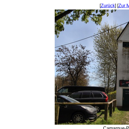
[
Zurück
] [
Zur 
Camargue-Pf