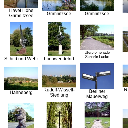
Havel Höhe
Grimnitzsee
Grimnitzsee
Grimnitzsee
Uferpromenade
Scharfe Lanke
Schild und Wehr
hochwendelnd
R
Rudolf-Wissell-
Berliner
Hahneberg
Siedlung
Mauerweg