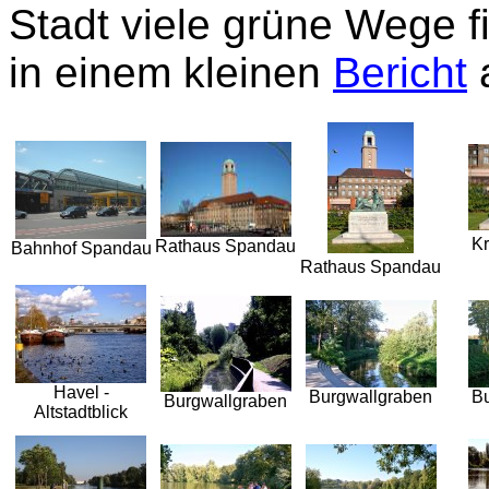
Stadt viele grüne Wege 
in einem kleinen
Bericht
a
K
Rathaus Spandau
Bahnhof Spandau
Rathaus Spandau
Havel -
Burgwallgraben
B
Burgwallgraben
Altstadtblick