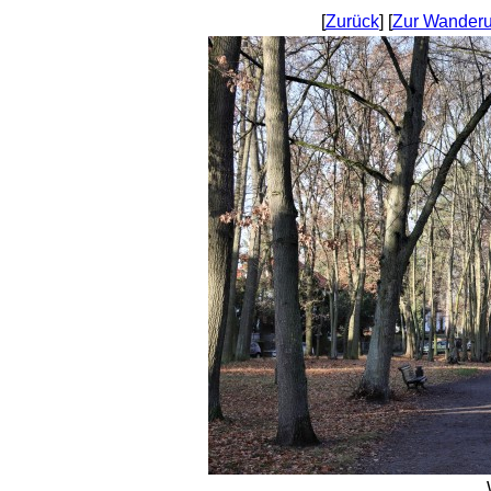
[
Zurück
] [
Zur Wanderu