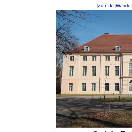
[
Zurück
] [
Wander