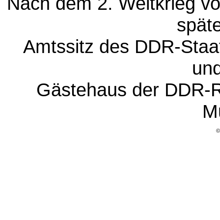
Nach dem 2. Weltkrieg v
späte
Amtssitz des DDR-Staat
un
Gästehaus der DDR-Re
M
©