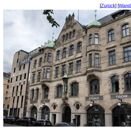
[
Zurück
] [
Wand