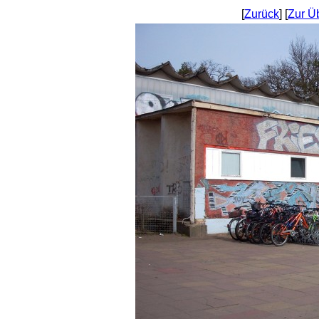
[
Zurück
] [
Zur Ü